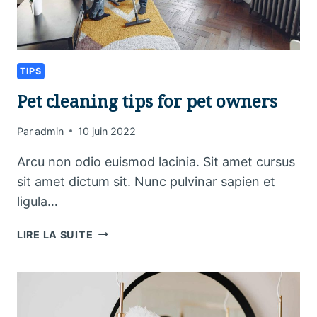
TIPS
Pet cleaning tips for pet owners
Par
admin
10 juin 2022
Arcu non odio euismod lacinia. Sit amet cursus
sit amet dictum sit. Nunc pulvinar sapien et
ligula…
PET
LIRE LA SUITE
CLEANING
TIPS
FOR
PET
OWNERS