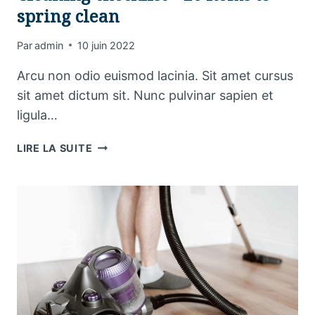
spring clean
Par
admin
10 juin 2022
Arcu non odio euismod lacinia. Sit amet cursus
sit amet dictum sit. Nunc pulvinar sapien et
ligula…
CLEANING
LIRE LA SUITE
CHECKLIST
–
20
ITEMS
TO
SPRING
CLEAN